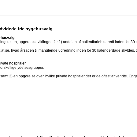
udvidede frie sygehusvalg
gehusvalg
sretten, opgøres udviklingen for 1) andelen af patientforløb udredt inden for 30 da
gt at se, hvad årsagen til manglende udredning inden for 30 kalenderdage skyldes,
rivate hospitaler.
forskellige ydelsesgrupper.
 samt 2) en opgørelse over, hvilke private hospitaler der er de oftest anvendte. Op