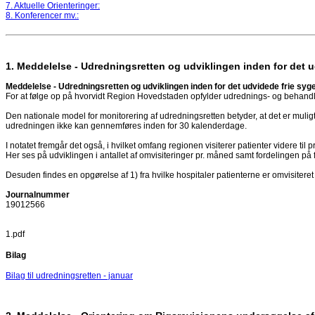
7. Aktuelle Orienteringer:
8. Konferencer mv.:
1. Meddelelse - Udredningsretten og udviklingen inden for det 
Meddelelse - Udredningsretten og udviklingen inden for det udvidede frie sy
For at følge op på hvorvidt Region Hovedstaden opfylder udrednings- og behandling
Den nationale model for monitorering af udredningsretten betyder, at det er muli
udredningen ikke kan gennemføres inden for 30 kalenderdage.
I notatet fremgår det også, i hvilket omfang regionen visiterer patienter videre til p
Her ses på udviklingen i antallet af omvisiteringer pr. måned samt fordelingen på 
Desuden findes en opgørelse af 1) fra hvilke hospitaler patienterne er omvisiteret
Journalnummer
19012566
1.pdf
Bilag
Bilag til udredningsretten - januar