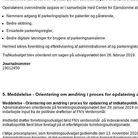
Operatørens overordnede opgave er i samarbejde med Center for Ejendomme at ska
Nemmere adgang til parkeringsplads for patienter og pårørende,
Bedre skiltning,
Ensartede parkeringsregler,
Bedre digitale løsninger for brugere af parkeringsarealerne.
Hermed sikres forenkling og effektivisering af administrationen af og parkeringskont
Trafikudvalget blev orienteret om sagen på udvalgsmødet den 26. februar 2019.
Journalnummer
19012450
5. Meddelelse - Orientering om ændring i proces for opdatering 
Meddelelse - Orientering om ændring i proces for opdatering af indkøbspolitik
Administrationen orienterede på forretningsudvalgsmødet den 29. januar 2019 om, a
indarbejde input fra de politiske drøftelser af FN's Verdensmål.
Imidlertid drøfter forretningsudvalget først FN's verdensmål på indeværende mød
indkøbspolitik først blive forelagt på et efterfølgende forretningsudvalgsmøde.
I følge procesplanen, som forretningsudvalget godkendte den 13. november 2018, s
Administrationen forventer, at det endelige forslag vil blive forelagt forretningsud