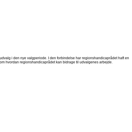
dvalg i den nye valgperiode. I den forbindelse har regionshandicaprådet haft en
 om hvordan regionshandicaprådet kan bidrage til udvalgenes arbejde.