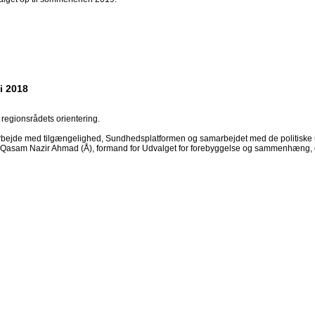
i 2018
regionsrådets orientering.
arbejde med tilgængelighed, Sundhedsplatformen og samarbejdet med de politiske u
g og Qasam Nazir Ahmad (Å), formand for Udvalget for forebyggelse og sammenhæng,