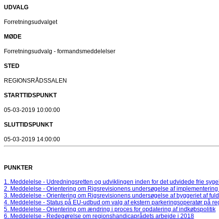
UDVALG
Forretningsudvalget
MØDE
Forretningsudvalg - formandsmeddelelser
STED
REGIONSRÅDSSALEN
STARTTIDSPUNKT
05-03-2019 10:00:00
SLUTTIDSPUNKT
05-03-2019 14:00:00
PUNKTER
1. Meddelelse - Udredningsretten og udviklingen inden for det udvidede frie syg
2. Meddelelse - Orientering om Rigsrevisionens undersøgelse af implementering
3. Meddelelse - Orientering om Rigsrevisionens undersøgelse af byggeriet af ful
4. Meddelelse - Status på EU-udbud om valg af ekstern parkeringsoperatør på re
5. Meddelelse - Orientering om ændring i proces for opdatering af indkøbspolitik
6. Meddelelse - Redegørelse om regionshandicaprådets arbejde i 2018