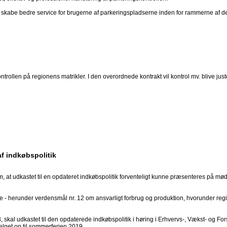
be bedre service for brugerne af parkeringspladserne inden for rammerne af de f
rollen på regionens matrikler. I den overordnede kontrakt vil kontrol mv. blive juste
af indkøbspolitik
t udkastet til en opdateret indkøbspolitik forventeligt kunne præsenteres på mødet 
e - herunder verdensmål nr. 12 om ansvarligt forbrug og produktion, hvorunder re
kal udkastet til den opdaterede indkøbspolitik i høring i Erhvervs-, Vækst- og For
valget op til sommerferien 2019.