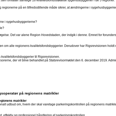
t den omfatter samtlige 16 kvalitetsfondsstøttede sygehusbyggerier i de 5 regioner.
egionerne på en tilfredsstillende måde sikrer, at ændringerne i sygehusbyggerier
gerne i sygehusbyggerierne?
de?
gelse. Det var alene Region Hovedstaden, der indgik i denne. Emnet for forunder
en om alle regionens kvalitetsfondsbyggerier. Derudover har Rigsrevisionen holdt
kvalitetsfondsbyggerier til Rigsrevisionen.
visorerne, der vil blive behandlet på Statsrevisormødet den 6. december 2019. Admini
gsoperatør på regionens matrikler
egionens matrikler
nalt udbud om, hvem der skal varetage parkeringskontrollen på regionens matrikler
 effektiv og professionel håndtering af parkeringskontrollen.