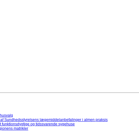
ehusvalg
 af Sundhedsstyrelsens lægemiddelanbefalinger i almen praksis
dt funktionsdygtige og tidssvarende sygehuse
gionens matrikler