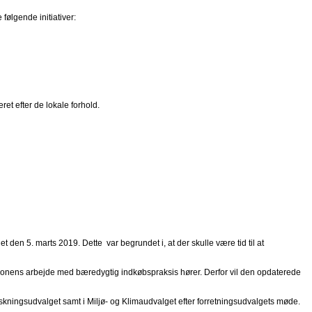
ølgende initiativer:
ret efter de lokale forhold.
den 5. marts 2019. Dette var begrundet i, at der skulle være tid til at
gionens arbejde med bæredygtig indkøbspraksis hører. Derfor vil den opdaterede
skningsudvalget samt i Miljø- og Klimaudvalget efter forretningsudvalgets møde.