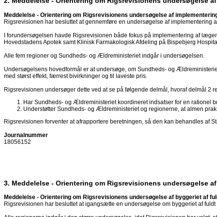
2. Meddelelse - Orientering om Rigsrevisionens undersøgelse a
Meddelelse - Orientering om Rigsrevisionens undersøgelse af implementerin
Rigsrevisionen har besluttet at gennemføre en undersøgelse af implementering a
I forundersøgelsen havde Rigsrevisionen både fokus på implementering af lægemi
Hovedstadens Apotek samt Klinisk Farmakologisk Afdeling på Bispebjerg Hospital
Alle fem regioner og Sundheds- og Ældreministeriet indgår i undersøgelsen.
Undersøgelsens hovedformål er at undersøge, om Sundheds- og Ældreministeriet og
med størst effekt, færrest bivirkninger og til laveste pris.
Rigsrevisionen undersøger dette ved at se på følgende delmål, hvoraf delmål 2 re
Har Sundheds- og Ældreministeriet koordineret indsatser for en rationel 
Understøtter Sundheds- og Ældreministeriet og regionerne, at almen pra
Rigsrevisionen forventer at afrapportere beretningen, så den kan behandles af St
Journalnummer
18056152
3. Meddelelse - Orientering om Rigsrevisionens undersøgelse af
Meddelelse - Orientering om Rigsrevisionens undersøgelse af byggeriet af fu
Rigsrevisionen har besluttet at igangsætte en undersøgelse om byggeriet af fuld