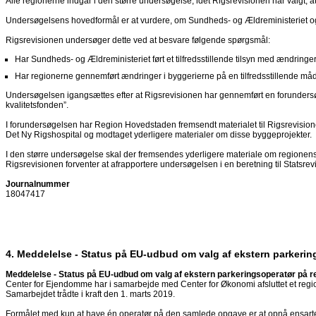
Alle regionerne indgår i den større undersøgelse, idet Rigsrevisionen har valgt, a
Undersøgelsens hovedformål er at vurdere, om Sundheds- og Ældreministeriet og r
Rigsrevisionen undersøger dette ved at besvare følgende spørgsmål:
Har Sundheds- og Ældreministeriet ført et tilfredsstillende tilsyn med ændrin
Har regionerne gennemført ændringer i byggerierne på en tilfredsstillende må
Undersøgelsen igangsættes efter at Rigsrevisionen har gennemført en forundersø
kvalitetsfonden”.
I forundersøgelsen har Region Hovedstaden fremsendt materialet til Rigsrevision
Det Ny Rigshospital og modtaget yderligere materialer om disse byggeprojekter.
I den større undersøgelse skal der fremsendes yderligere materiale om regionens 
Rigsrevisionen forventer at afrapportere undersøgelsen i en beretning til Statsre
Journalnummer
18047417
4. Meddelelse - Status på EU-udbud om valg af ekstern parkerin
Meddelelse - Status på EU-udbud om valg af ekstern parkeringsoperatør på r
Center for Ejendomme har i samarbejde med Center for Økonomi afsluttet et regio
Samarbejdet trådte i kraft den 1. marts 2019.
Formålet med kun at have én operatør på den samlede opgave er at opnå ensartet,