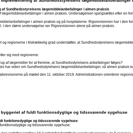
f implementering af Sundhedsstyrelsens lægemiddelanbefalinger i
g af Sundhedsstyrelsens lægemiddelanbefalinger i almen praksis
f lægemiddelanbefalinger i almen praksis. Undersøgelsen igangsættes efter en fo
ddelanbefalinger i almen praksis og på hospitalerne. Rigsrevisionen har i den f
. I den større undersøgelse ser Rigsrevisionen alene på almen praksis.
 regionerne i tilstrækkelig grad understøtter, at Sundhedsstyrelsens lægemiddela
tter sig mod regionerne:
brug af lægemidler for at fremme, at Sundhedsstyrelsens anbefalinger følges?
ksis har viden om Sundhedsstyrelsens lægemiddelanbefalinger, så almen praksis k
atsrevisorerne på mødet den 11. oktober 2019. Administrationen orienterer regionsr
 byggeriet af fuldt funktionsdygtige og tidssvarende sygehuse
ldt funktionsdygtige og tidssvarende sygehuse
t funktionsdygtige og tidssvarende sygehuse.