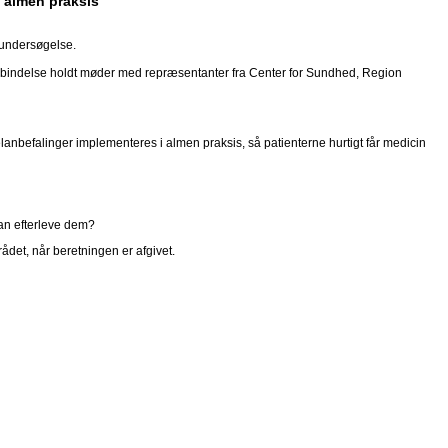
 almen praksis
rundersøgelse.
orbindelse holdt møder med repræsentanter fra Center for Sundhed, Region
nbefalinger implementeres i almen praksis, så patienterne hurtigt får medicin
an efterleve dem?
ådet, når beretningen er afgivet.