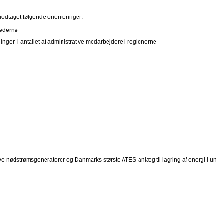
modtaget følgende orienteringer:
tederne
ngen i antallet af administrative medarbejdere i regionerne
ye nødstrømsgeneratorer og Danmarks største ATES-anlæg til lagring af energi i un